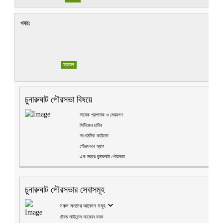
খবর:
সকল
চুনারুঘাট পৌরসভা বিষয়ে
সাবেক প্রশাসক ও মেয়রগণ
সিটিজেন চার্টার
সাংগঠনিক কাঠামো
পৌরসভার ম্যাপ
এক নজরে চুনারুঘাট পৌরসভা
চুনারুঘাট পৌরসভার সেবাসমূহ
সকল সনদের আবেদন সমূহ
ট্রেড লাইসেন্স আবেদন ফরম