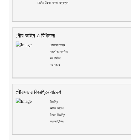
হোল্ডিং টেক্সের বকেয়া অনুসন্ধান
পৌর আইন ও বিধিমালা
পৌরসভা আইন
আদর্শ কর তফসিল
কর নির্ধারণ
কর আদায়
পৌরসভার বিজ্ঞপ্তি/আদেশ
বিজ্ঞপ্তি
অফিস আদেশ
নিয়োগ বিজ্ঞপ্তি
দরপত্র/টেন্ডার