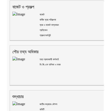
বাজেট ও প্রকল্প
বাজেট
বার্ষিক ক্রয় পরিকল্পনা
ক্রয় ও বাজেট বাস্তবায়ন
প্রতিবেদন
প্রকল্প/কর্মসূচি
পৌর তথ্য অধিকার
তথ্য প্রদানকারী কর্মকর্তা
ভি.জি.এফ তালিকা ও ফরম
শুদ্ধাচার
জাতীয় শুদ্ধাচার কৌশল
কমিটি