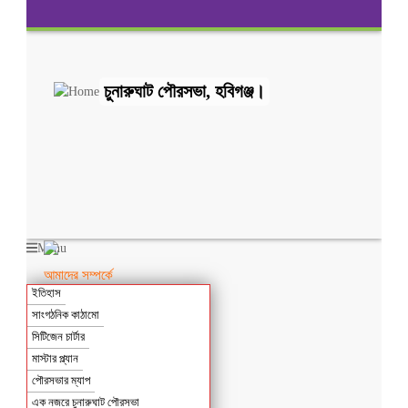
চুনারুঘাট পৌরসভা, হবিগঞ্জ।
Menu
আমাদের সম্পর্কে
ইতিহাস
সাংগঠনিক কাঠামো
সিটিজেন চার্টার
মাস্টার প্ল্যান
পৌরসভার ম্যাপ
এক নজরে চুনারুঘাট পৌরসভা