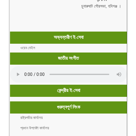
চুনারুঘাট পৌরসভা, হবিগঞ্জ ।
অভ্যন্তরীণ ই-সেবা
ওয়েব মেইল
জাতীয় সংগীত
কেন্দ্রীয় ই-সেবা
গুরুত্বপূর্ণ লিংক
রাষ্ট্রপতির কার্যালয়
প্রধান উপদেষ্টা কার্যালয়