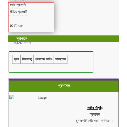
ফটো গ্যালারি
ভিডিও গ্যালারী
Close
স্বাগতম
ADB কর্নার
ক্রম
বিষয়বস্তু
প্রকাশের তারিখ
ডাউনলোড
প্রশাসক
(গালিব চৌধুরী)
প্রশাসক
চুনারুঘাট পৌরসভা, হবিগঞ্জ ।