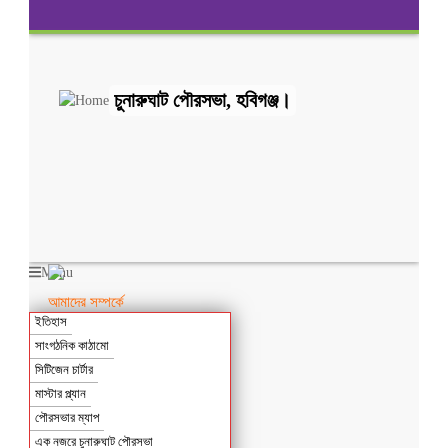
চুনারুঘাট পৌরসভা, হবিগঞ্জ।
Menu
আমাদের সম্পর্কে
ইতিহাস
সাংগঠনিক কাঠামো
সিটিজেন চার্টার
মাস্টার প্ল্যান
পৌরসভার ম্যাপ
এক নজরে চুনারুঘাট পৌরসভা