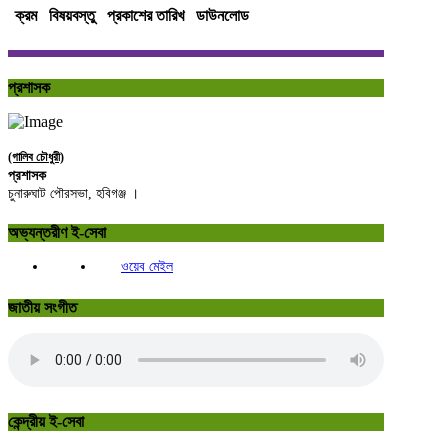
ক্রম
বিষয়বস্তু
প্রকাশের তারিখ
ডাউনলোড
প্রশাসক
(গালিব চৌধুরী)
প্রশাসক
চুনারুঘাট পৌরসভা, হবিগঞ্জ ।
অভ্যন্তরীণ ই-সেবা
ওয়েব মেইল
জাতীয় সংগীত
কেন্দ্রীয় ই-সেবা