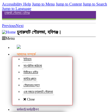
Accessibility Help
Jump to Menu
Jump to Content
Jump to Search
Jump to Language
চুনারুঘাট পৌরসভা | হবিগঞ্জ
Previous
Next
চুনারুঘাট পৌরসভা, হবিগঞ্জ।
Menu
আমাদের সম্পর্কে
ইতিহাস
সাংগঠনিক কাঠামো
সিটিজেন চার্টার
মাস্টার প্ল্যান
পৌরসভার ম্যাপ
এক নজরে চুনারুঘাট পৌরসভা
Close
কর্মকর্তা/কর্মচারীগণ