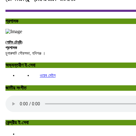
প্রশাসক
(গালিব চৌধুরী)
প্রশাসক
চুনারুঘাট পৌরসভা, হবিগঞ্জ ।
অভ্যন্তরীণ ই-সেবা
ওয়েব মেইল
জাতীয় সংগীত
কেন্দ্রীয় ই-সেবা