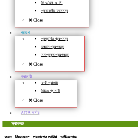
জি.ও/এন. ও. সি.
প্রয়োজনীয় ফরমসমূহ
Close
প্রকল্প
প্রস্তাবিত প্রকল্পসমূহ
চলমান প্রকল্পসমূহ
সমাপ্তকৃত প্রকল্পসমূহ
Close
গ্যালারী
ফটো গ্যালারি
ভিডিও গ্যালারী
Close
ADB কর্নার
স্বাগতম
ক্রম
বিষয়বস্তু
প্রকাশের তারিখ
ডাউনলোড