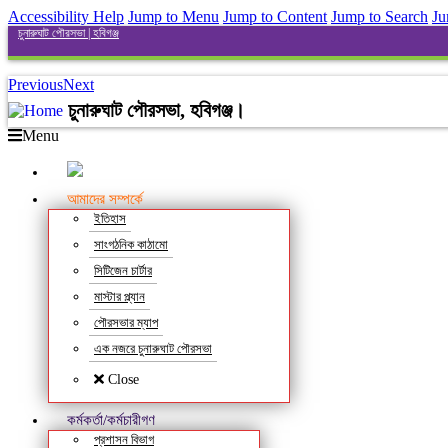
Accessibility Help
Jump to Menu
Jump to Content
Jump to Search
Ju
চুনারুঘাট পৌরসভা | হবিগঞ্জ
Previous
Next
চুনারুঘাট পৌরসভা, হবিগঞ্জ।
Menu
আমাদের সম্পর্কে
ইতিহাস
সাংগঠনিক কাঠামো
সিটিজেন চার্টার
মাস্টার প্ল্যান
পৌরসভার ম্যাপ
এক নজরে চুনারুঘাট পৌরসভা
Close
কর্মকর্তা/কর্মচারীগণ
প্রশাসন বিভাগ