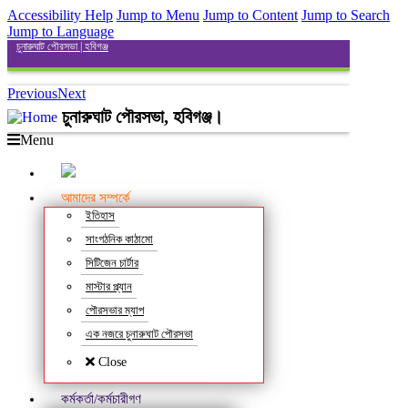
Accessibility Help
Jump to Menu
Jump to Content
Jump to Search
Jump to Language
চুনারুঘাট পৌরসভা | হবিগঞ্জ
Previous
Next
চুনারুঘাট পৌরসভা, হবিগঞ্জ।
Menu
আমাদের সম্পর্কে
ইতিহাস
সাংগঠনিক কাঠামো
সিটিজেন চার্টার
মাস্টার প্ল্যান
পৌরসভার ম্যাপ
এক নজরে চুনারুঘাট পৌরসভা
Close
কর্মকর্তা/কর্মচারীগণ