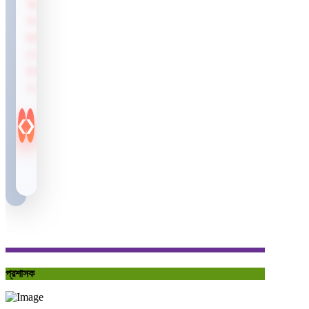
WARD
NO.
08.
(CH.
00-
525M).
প্রশাসক