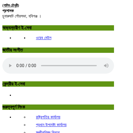
(গালিব চৌধুরী)
প্রশাসক
চুনারুঘাট পৌরসভা, হবিগঞ্জ ।
অভ্যন্তরীণ ই-সেবা
ওয়েব মেইল
জাতীয় সংগীত
কেন্দ্রীয় ই-সেবা
গুরুত্বপূর্ণ লিংক
রাষ্ট্রপতির কার্যালয়
প্রধান উপদেষ্টা কার্যালয়
মন্ত্রীপরিষদ বিভাগ