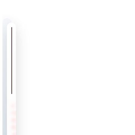
CONSTRUCTION
OF
RCC
ROAD
AT