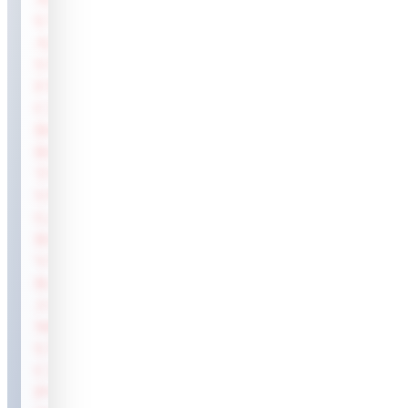
UTTAR
AMKANDI
STARTING
FROM
CHANDANA
BC
ROAD
TO
SWITCH
GATE
ROAD
VIA
RAHMANIA
JAME
MOSQUE
UNDER
CHUNRUGHAT
POURASHAVA,