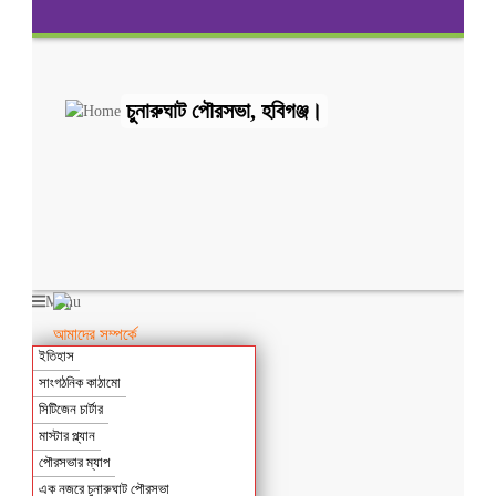
চুনারুঘাট পৌরসভা, হবিগঞ্জ।
Menu
আমাদের সম্পর্কে
ইতিহাস
সাংগঠনিক কাঠামো
সিটিজেন চার্টার
মাস্টার প্ল্যান
পৌরসভার ম্যাপ
এক নজরে চুনারুঘাট পৌরসভা