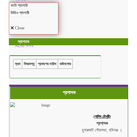
ফটো গ্যালারি
ভিডিও গ্যালারী
Close
স্বাগতম
ADB কর্নার
ক্রম
বিষয়বস্তু
প্রকাশের তারিখ
ডাউনলোড
প্রশাসক
(গালিব চৌধুরী)
প্রশাসক
চুনারুঘাট পৌরসভা, হবিগঞ্জ ।