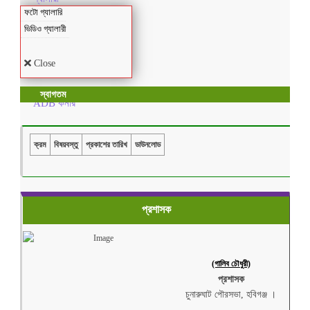
ফটো গ্যালারি
ভিডিও গ্যালারী
Close
স্বাগতম
ADB কর্নার
ক্রম
বিষয়বস্তু
প্রকাশের তারিখ
ডাউনলোড
প্রশাসক
(গালিব চৌধুরী)
প্রশাসক
চুনারুঘাট পৌরসভা, হবিগঞ্জ ।