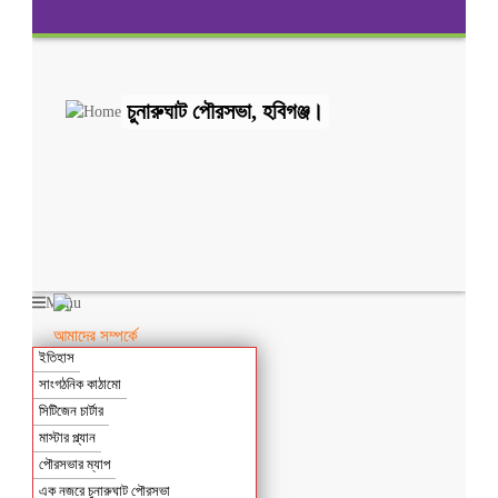
চুনারুঘাট পৌরসভা, হবিগঞ্জ।
Menu
আমাদের সম্পর্কে
ইতিহাস
সাংগঠনিক কাঠামো
সিটিজেন চার্টার
মাস্টার প্ল্যান
পৌরসভার ম্যাপ
এক নজরে চুনারুঘাট পৌরসভা