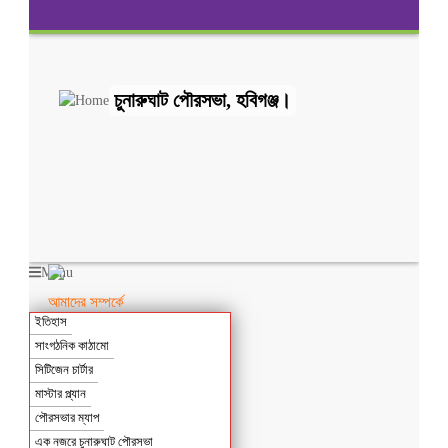
চুনারুঘাট পৌরসভা, হবিগঞ্জ।
Menu
আমাদের সম্পর্কে
ইতিহাস
সাংগঠনিক কাঠামো
সিটিজেন চার্টার
মাস্টার প্ল্যান
পৌরসভার ম্যাপ
এক নজরে চুনারুঘাট পৌরসভা