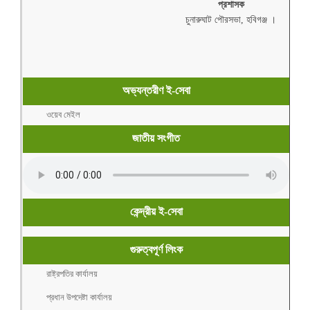
প্রশাসক
চুনারুঘাট পৌরসভা, হবিগঞ্জ ।
অভ্যন্তরীণ ই-সেবা
ওয়েব মেইল
জাতীয় সংগীত
কেন্দ্রীয় ই-সেবা
গুরুত্বপূর্ণ লিংক
রাষ্ট্রপতির কার্যালয়
প্রধান উপদেষ্টা কার্যালয়