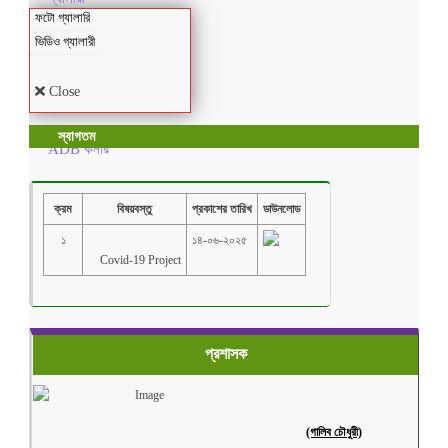
ফটো গ্যালারি
ভিডিও গ্যালারী
Close
স্বাগতম
ADB কর্নার
ক্রম
বিষয়বস্তু
প্রকাশের তারিখ
ডাউনলোড
১
১৪-০৬-২০২৫
প্রশাসক
(গালিব চৌধুরী)