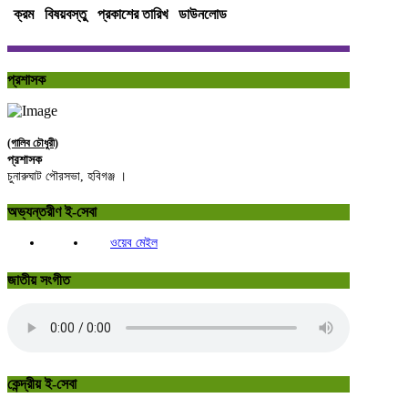
ক্রম
বিষয়বস্তু
প্রকাশের তারিখ
ডাউনলোড
প্রশাসক
(গালিব চৌধুরী)
প্রশাসক
চুনারুঘাট পৌরসভা, হবিগঞ্জ ।
অভ্যন্তরীণ ই-সেবা
ওয়েব মেইল
জাতীয় সংগীত
কেন্দ্রীয় ই-সেবা