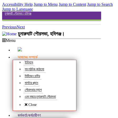
Accessibility Help
Jump to Menu
Jump to Content
Jump to Search
Jump to Language
চুনারুঘাট পৌরসভা | হবিগঞ্জ
Previous
Next
চুনারুঘাট পৌরসভা, হবিগঞ্জ।
Menu
আমাদের সম্পর্কে
ইতিহাস
সাংগঠনিক কাঠামো
সিটিজেন চার্টার
মাস্টার প্ল্যান
পৌরসভার ম্যাপ
এক নজরে চুনারুঘাট পৌরসভা
Close
কর্মকর্তা/কর্মচারীগণ