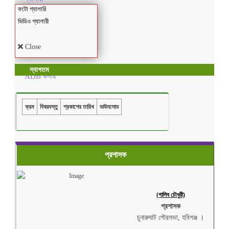
ফটো গ্যালারি
ভিডিও গ্যালারী
Close
স্বাগতম
ADB কর্নার
ক্রম
বিষয়বস্তু
প্রকাশের তারিখ
ডাউনলোড
প্রশাসক
(গালিব চৌধুরী)
প্রশাসক
চুনারুঘাট পৌরসভা, হবিগঞ্জ ।