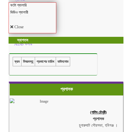
ফটো গ্যালারি
ভিডিও গ্যালারী
Close
স্বাগতম
ADB কর্নার
ক্রম
বিষয়বস্তু
প্রকাশের তারিখ
ডাউনলোড
প্রশাসক
(গালিব চৌধুরী)
প্রশাসক
চুনারুঘাট পৌরসভা, হবিগঞ্জ ।