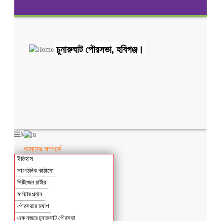
চুনারুঘাট পৌরসভা, হবিগঞ্জ।
Menu
আমাদের সম্পর্কে
ইতিহাস
সাংগঠনিক কাঠামো
সিটিজেন চার্টার
মাস্টার প্ল্যান
পৌরসভার ম্যাপ
এক নজরে চুনারুঘাট পৌরসভা