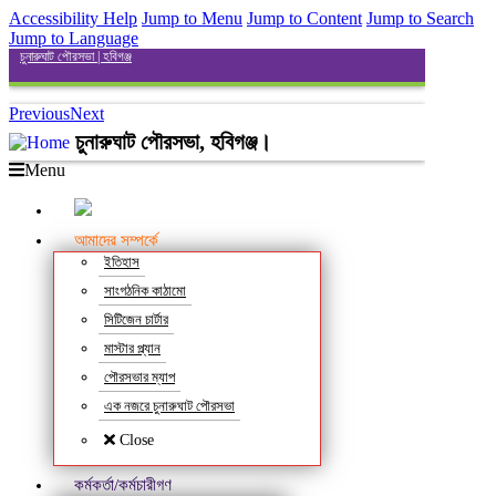
Accessibility Help
Jump to Menu
Jump to Content
Jump to Search
Jump to Language
চুনারুঘাট পৌরসভা | হবিগঞ্জ
Previous
Next
চুনারুঘাট পৌরসভা, হবিগঞ্জ।
Menu
আমাদের সম্পর্কে
ইতিহাস
সাংগঠনিক কাঠামো
সিটিজেন চার্টার
মাস্টার প্ল্যান
পৌরসভার ম্যাপ
এক নজরে চুনারুঘাট পৌরসভা
Close
কর্মকর্তা/কর্মচারীগণ