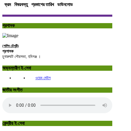
ক্রম
বিষয়বস্তু
প্রকাশের তারিখ
ডাউনলোড
প্রশাসক
(গালিব চৌধুরী)
প্রশাসক
চুনারুঘাট পৌরসভা, হবিগঞ্জ ।
অভ্যন্তরীণ ই-সেবা
ওয়েব মেইল
জাতীয় সংগীত
কেন্দ্রীয় ই-সেবা