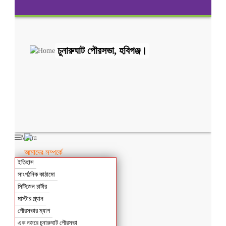
চুনারুঘাট পৌরসভা, হবিগঞ্জ।
Menu
আমাদের সম্পর্কে
ইতিহাস
সাংগঠনিক কাঠামো
সিটিজেন চার্টার
মাস্টার প্ল্যান
পৌরসভার ম্যাপ
এক নজরে চুনারুঘাট পৌরসভা