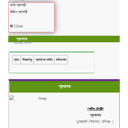
ফটো গ্যালারি
ভিডিও গ্যালারী
Close
স্বাগতম
ADB কর্নার
ক্রম
বিষয়বস্তু
প্রকাশের তারিখ
ডাউনলোড
প্রশাসক
(গালিব চৌধুরী)
প্রশাসক
চুনারুঘাট পৌরসভা, হবিগঞ্জ ।