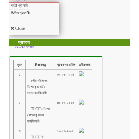
ফটো গ্যালারি
ভিডিও গ্যালারী
Close
স্বাগতম
ADB কর্নার
ক্রম
বিষয়বস্তু
প্রকাশের তারিখ
ডাউনলোড
১
৩০-০৬-২০২৫
    পৌর পরিষদের  
বিশেষ (বাজেট) 
২
৩০-০৬-২০২৫
    TLCC'র বিশেষ 
(বাজেট) সভার 
৩
১০-০৭-২০২৫
    TLCC 'র 