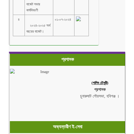
বাজেট সভার 
৪
০১-০৭-২০২৪
    ২০২৪-২০২৫ অর্থ 
প্রশাসক
(গালিব চৌধুরী)
প্রশাসক
চুনারুঘাট পৌরসভা, হবিগঞ্জ ।
অভ্যন্তরীণ ই-সেবা