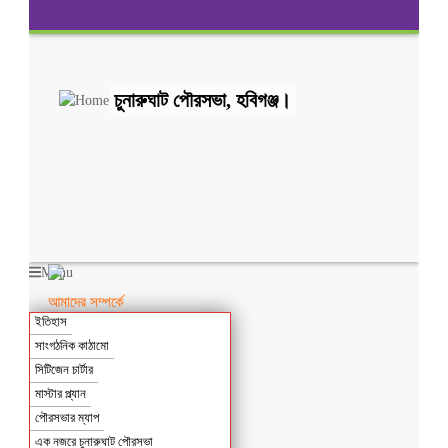
চুনারুঘাট পৌরসভা, হবিগঞ্জ।
Menu
আমাদের সম্পর্কে
ইতিহাস
সাংগঠনিক কাঠামো
সিটিজেন চার্টার
মাস্টার প্ল্যান
পৌরসভার ম্যাপ
এক নজরে চুনারুঘাট পৌরসভা